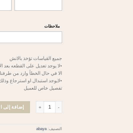
ملاحظات
جميع القياسات تؤخذ بالانش
•لا يوجد تعديل على القطعه بعد ال
الا في حال الخطأ وارد من طرفنا
•لايوجد استبدال او استرجاع وذلك
تفصيل خاص للعميل
كمية Black & white chain
إضافة إلى ا
التصنيف:
abaya