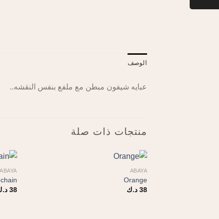
الوصف
عبايه شيفون مبطن مع ملفع بنفس النقشه..
منتجات ذات صلة
ABAYA
ABAYA
 chain
Orange
38
د.ك
38
د.ك