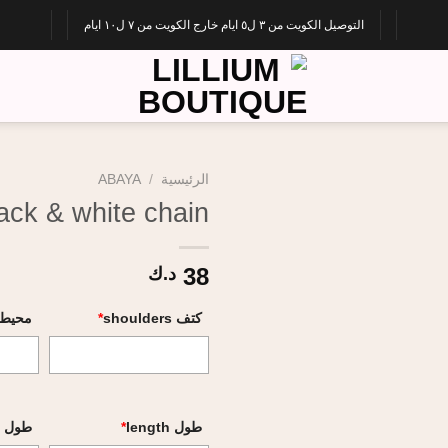
التوصيل الكويت من ٣ ل٥ ايام خارج الكويت من ٧ ل١٠ ايام
الرئيسية
/
ABAYA
ack & white chain
38
د.ك
كتف shoulders
*
محيط صد
طول length
*
طول الكم