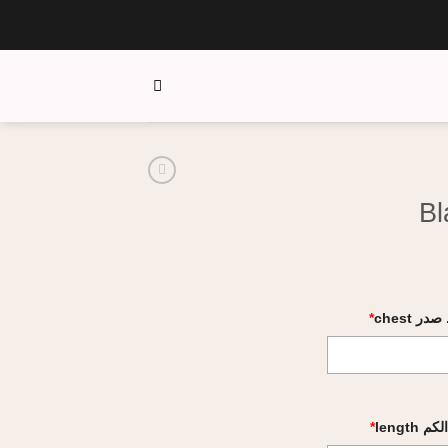
Bl
ر chest
*
 length
*